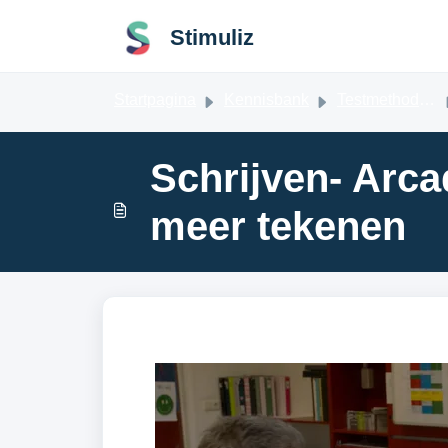
Doorgaan naar hoofdinhoud
Stimuliz
Startpagina
Kennisbank
Testmethodes en vragenlijsten
Schrijven- Arca
meer tekenen