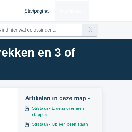
Startpagina
Kennisbank
rekken en 3 of
Artikelen in deze map -
Stilstaan - Ergens overheen
stappen
Stilstaan - Op één been staan